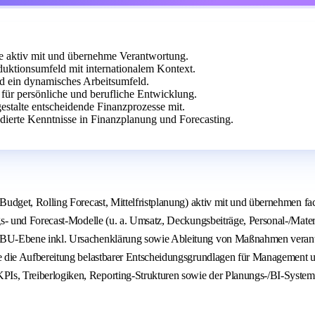
se aktiv mit und übernehme Verantwortung.
uktionsumfeld mit internationalem Kontext.
d ein dynamisches Arbeitsumfeld.
ür persönliche und berufliche Entwicklung.
estalte entscheidende Finanzprozesse mit.
dierte Kenntnisse in Finanzplanung und Forecasting.
Budget, Rolling Forecast, Mittelfristplanung) aktiv mit und übernehmen f
gs- und Forecast-Modelle (u. a. Umsatz, Deckungsbeiträge, Personal-/Mate
 BU-Ebene inkl. Ursachenklärung sowie Ableitung von Maßnahmen verantwo
e die Aufbereitung belastbarer Entscheidungsgrundlagen für Management u
s, Treiberlogiken, Reporting-Strukturen sowie der Planungs-/BI-Systemla