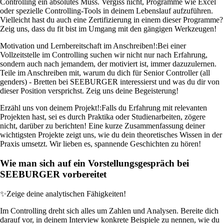
Controlling ein absolutes Muss. Vergiss nicht, Programme wie Excel
oder spezielle Controlling-Tools in deinem Lebenslauf aufzuführen.
Vielleicht hast du auch eine Zertifizierung in einem dieser Programme?
Zeig uns, dass du fit bist im Umgang mit den gängigen Werkzeugen!
Motivation und Lernbereitschaft im Anschreiben!:
Bei einer
Vollzeitstelle im Controlling suchen wir nicht nur nach Erfahrung,
sondern auch nach jemandem, der motiviert ist, immer dazuzulernen.
Teile im Anschreiben mit, warum du dich für Senior Controller (all
genders) - Bretten bei SEEBURGER interessierst und was du dir von
dieser Position versprichst. Zeig uns deine Begeisterung!
Erzähl uns von deinem Projekt!:
Falls du Erfahrung mit relevanten
Projekten hast, sei es durch Praktika oder Studienarbeiten, zögere
nicht, darüber zu berichten! Eine kurze Zusammenfassung deiner
wichtigsten Projekte zeigt uns, wie du dein theoretisches Wissen in der
Praxis umsetzt. Wir lieben es, spannende Geschichten zu hören!
Wie man sich auf ein Vorstellungsgespräch bei
SEEBURGER vorbereitet
✨
Zeige deine analytischen Fähigkeiten!
Im Controlling dreht sich alles um Zahlen und Analysen. Bereite dich
darauf vor, in deinem Interview konkrete Beispiele zu nennen, wie du