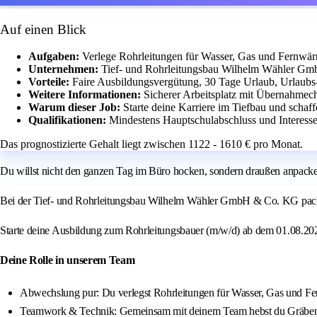
Auf einen Blick
Aufgaben:
Verlege Rohrleitungen für Wasser, Gas und Fernwär
Unternehmen:
Tief- und Rohrleitungsbau Wilhelm Wähler Gm
Vorteile:
Faire Ausbildungsvergütung, 30 Tage Urlaub, Urlaubs-
Weitere Informationen:
Sicherer Arbeitsplatz mit Übernahmec
Warum dieser Job:
Starte deine Karriere im Tiefbau und schaff
Qualifikationen:
Mindestens Hauptschulabschluss und Interess
Das prognostizierte Gehalt liegt zwischen 1122 - 1610 € pro Monat.
Du willst nicht den ganzen Tag im Büro hocken, sondern draußen anpacke
Bei der Tief- und Rohrleitungsbau Wilhelm Wähler GmbH & Co. KG packst
Starte deine Ausbildung zum Rohrleitungsbauer (m/w/d) ab dem 01.08.2
Deine Rolle in unserem Team
Abwechslung pur: Du verlegst Rohrleitungen für Wasser, Gas und Fer
Teamwork & Technik: Gemeinsam mit deinem Team hebst du Gräben au