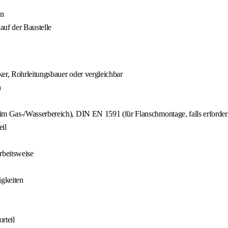
en
auf der Baustelle
r, Rohrleitungsbauer oder vergleichbar
h
m Gas-/Wasserbereich), DIN EN 1591 (für Flanschmontage, falls erforderl
il
rbeitsweise
igkeiten
rteil