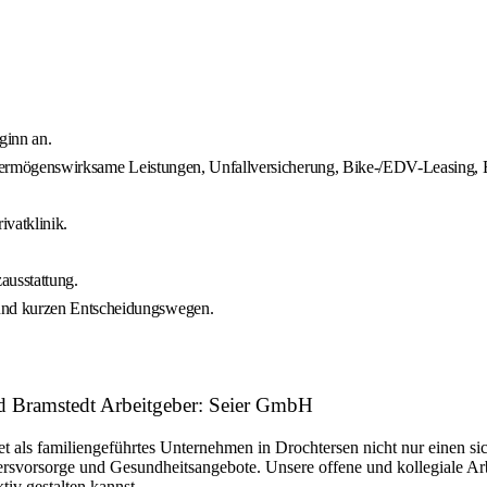
ginn an.
e, Vermögenswirksame Leistungen, Unfallversicherung, Bike-/EDV-Leasing,
ivatklinik.
ausstattung.
und kurzen Entscheidungswegen.
ad Bramstedt Arbeitgeber: Seier GmbH
s familiengeführtes Unternehmen in Drochtersen nicht nur einen sicher
tersvorsorge und Gesundheitsangebote. Unsere offene und kollegiale A
iv gestalten kannst.