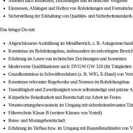
Arbeiten nach Isometrien, Zeichnungen und technischen Vorgaben
Einmessen, Ablängen und Heften von Rohrleitungen und Formstück
Sicherstellung der Einhaltung von Qualitäts- und Sicherheitsstandards 
Das bringst Du mit:
Abgeschlossene Ausbildung im Metallbereich, z. B. Anlagenmechanike
Kenntnisse im Rohrleitungsbau, insbesondere im erdverlegten Bereic
Erfahrung im Lesen von technischen Zeichnungen und Isometrien
Idealerweise Qualifikationen nach: DVGW GW 326 (für Tätigkeiten i
Grundkenntnisse in Schweißverfahren (z. B. WIG, E-Hand) von Vorte
Kenntnisse relevanter Regelwerke und Normen im Rohrleitungsbau
Teamfähigkeit und Zuverlässigkeit sowie selbstständige und präzise A
Körperliche Belastbarkeit und Bereitschaft zur Arbeit im Freien
Verantwortungsbewusstsein im Umgang mit sicherheitsrelevanten Tät
Führerschein Klasse B (weitere Klassen von Vorteil)
Reise- und Montagebereitschaft
Erfahrung im Tiefbau bzw. im Umgang mit Baustellenabläufen von Vo