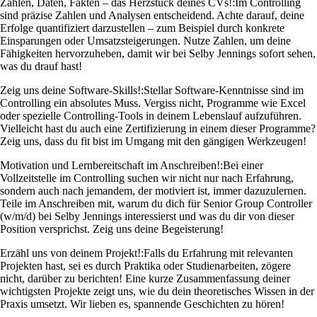
Zahlen, Daten, Fakten – das Herzstück deines CVs!:
Im Controlling
sind präzise Zahlen und Analysen entscheidend. Achte darauf, deine
Erfolge quantifiziert darzustellen – zum Beispiel durch konkrete
Einsparungen oder Umsatzsteigerungen. Nutze Zahlen, um deine
Fähigkeiten hervorzuheben, damit wir bei Selby Jennings sofort sehen,
was du drauf hast!
Zeig uns deine Software-Skills!:
Stellar Software-Kenntnisse sind im
Controlling ein absolutes Muss. Vergiss nicht, Programme wie Excel
oder spezielle Controlling-Tools in deinem Lebenslauf aufzuführen.
Vielleicht hast du auch eine Zertifizierung in einem dieser Programme?
Zeig uns, dass du fit bist im Umgang mit den gängigen Werkzeugen!
Motivation und Lernbereitschaft im Anschreiben!:
Bei einer
Vollzeitstelle im Controlling suchen wir nicht nur nach Erfahrung,
sondern auch nach jemandem, der motiviert ist, immer dazuzulernen.
Teile im Anschreiben mit, warum du dich für Senior Group Controller
(w/m/d) bei Selby Jennings interessierst und was du dir von dieser
Position versprichst. Zeig uns deine Begeisterung!
Erzähl uns von deinem Projekt!:
Falls du Erfahrung mit relevanten
Projekten hast, sei es durch Praktika oder Studienarbeiten, zögere
nicht, darüber zu berichten! Eine kurze Zusammenfassung deiner
wichtigsten Projekte zeigt uns, wie du dein theoretisches Wissen in der
Praxis umsetzt. Wir lieben es, spannende Geschichten zu hören!