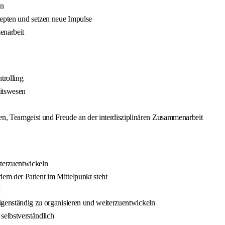
en
zepten und setzen neue Impulse
enarbeit
trolling
eitswesen
, Teamgeist und Freude an der interdisziplinären Zusammenarbeit
iterzuentwickeln
em der Patient im Mittelpunkt steht
k
igenständig zu organisieren und weiterzuentwickeln
elbstverständlich