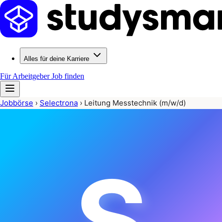
Alles für deine Karriere
Für Arbeitgeber
Job finden
Jobbörse
›
Selectrona
›
Leitung Messtechnik (m/w/d)
S