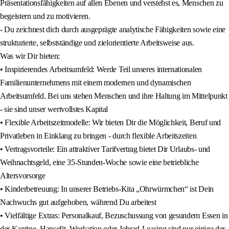
Präsentationsfähigkeiten auf allen Ebenen und verstehst es, Menschen zu
begeistern und zu motivieren.
- Du zeichnest dich durch ausgeprägte analytische Fähigkeiten sowie eine
strukturierte, selbstständige und zielorientierte Arbeitsweise aus.
Was wir Dir bieten:
• Inspirierendes Arbeitsumfeld: Werde Teil unseres internationalen
Familienunternehmens mit einem modernen und dynamischen
Arbeitsumfeld. Bei uns stehen Menschen und ihre Haltung im Mittelpunkt
- sie sind unser wertvollstes Kapital
• Flexible Arbeitszeitmodelle: Wir bieten Dir die Möglichkeit, Beruf und
Privatleben in Einklang zu bringen - durch flexible Arbeitszeiten
• Vertragsvorteile: Ein attraktiver Tarifvertrag bietet Dir Urlaubs- und
Weihnachtsgeld, eine 35-Stunden-Woche sowie eine betriebliche
Altersvorsorge
• Kinderbetreuung: In unserer Betriebs-Kita „Ohrwürmchen“ ist Dein
Nachwuchs gut aufgehoben, während Du arbeitest
• Vielfältige Extras: Personalkauf, Bezuschussung von gesundem Essen in
der Kantine, Hansefit, Workation oder Jobrad-Leasing sind nur einige der