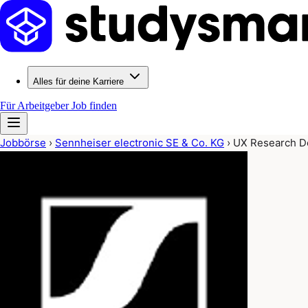
Alles für deine Karriere
Für Arbeitgeber
Job finden
Jobbörse
›
Sennheiser electronic SE & Co. KG
›
UX Research De