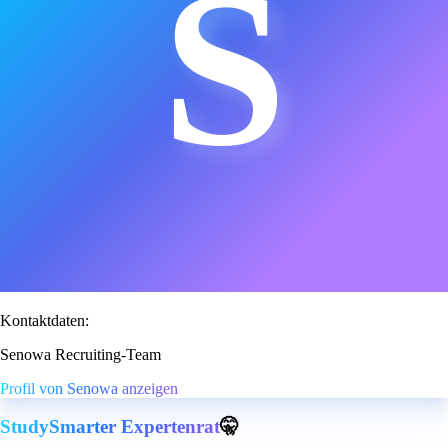
S
Kontaktdaten:
Senowa Recruiting-Team
Profil von Senowa anzeigen
StudySmarter Expertenrat
🤫