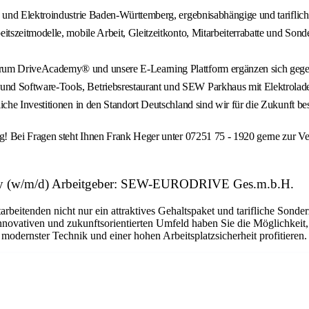
l- und Elektroindustrie Baden-Württemberg, ergebnisabhängige und tariflich
eitszeitmodelle, mobile Arbeit, Gleitzeitkonto, Mitarbeiterrabatte und Son
trum DriveAcademy® und unsere E-Learning Plattform ergänzen sich gegen
und Software-Tools, Betriebsrestaurant und SEW Parkhaus mit Elektrolade
liche Investitionen in den Standort Deutschland sind wir für die Zukunft b
! Bei Fragen steht Ihnen Frank Heger unter 07251 75 - 1920 gerne zur Ve
logy (w/m/d) Arbeitgeber: SEW-EURODRIVE Ges.m.b.H.
eitenden nicht nur ein attraktives Gehaltspaket und tarifliche Sonde
innovativen und zukunftsorientierten Umfeld haben Sie die Möglichkeit, 
odernster Technik und einer hohen Arbeitsplatzsicherheit profitieren.