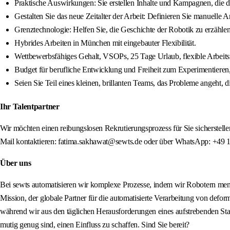
Praktische Auswirkungen: Sie erstellen Inhalte und Kampagnen, die def
Gestalten Sie das neue Zeitalter der Arbeit: Definieren Sie manuelle 
Grenztechnologie: Helfen Sie, die Geschichte der Robotik zu erzählen,
Hybrides Arbeiten in München mit eingebauter Flexibilität.
Wettbewerbsfähiges Gehalt, VSOPs, 25 Tage Urlaub, flexible Arbeitsz
Budget für berufliche Entwicklung und Freiheit zum Experimentieren
Seien Sie Teil eines kleinen, brillanten Teams, das Probleme angeht, 
Ihr Talentpartner
Wir möchten einen reibungslosen Rekrutierungsprozess für Sie sicherstelle
Mail kontaktieren: fatima.sakhawat@sewts.de oder über WhatsApp: +49 
Über uns
Bei sewts automatisieren wir komplexe Prozesse, indem wir Robotern mens
Mission, der globale Partner für die automatisierte Verarbeitung von defo
während wir aus den täglichen Herausforderungen eines aufstrebenden Start
mutig genug sind, einen Einfluss zu schaffen. Sind Sie bereit?