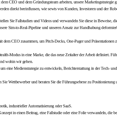
mit dem CEO und dem Gründungsteam arbeiten, unsere Marketingstrategie gest
 werden direkt beeinflussen, wie sewts von Kunden, Investoren und der
rstellen Sie Fallstudien und Videos und verwandeln Sie diese in Beweise, d
re Sim-to-Real-Pipeline und unseren Ansatz zur Handhabung deformierbarer
it dem CEO zusammen, um Pitch-Decks, One-Pager und Präsentationen zu er
alth-Modus in eine Marke, die das neue Zeitalter der Arbeit definiert. Fü
 und wohin wir gehen.
 eine Medienstrategie zu entwickeln, Berichterstattung in der Tech- un
n Sie Wettbewerber und beraten Sie die Führungsebene zu Positionierung
ik, industrieller Automatisierung oder SaaS.
ept in einen Beitrag, eine Fallstudie oder eine Folie verwandeln, die b