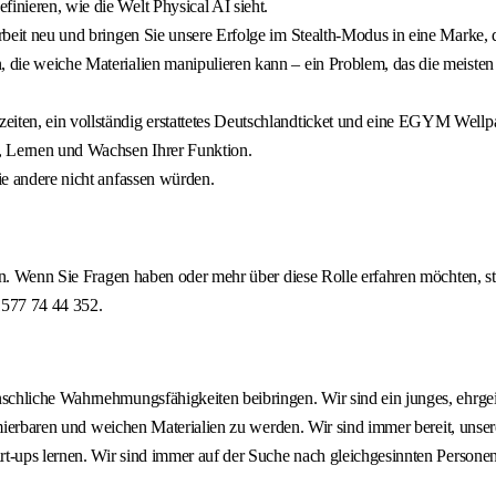
inieren, wie die Welt Physical AI sieht.
Arbeit neu und bringen Sie unsere Erfolge im Stealth-Modus in eine Marke, d
 die weiche Materialien manipulieren kann – ein Problem, das die meisten 
eiten, ein vollständig erstattetes Deutschlandticket und eine EGYM Wellpa
, Lernen und Wachsen Ihrer Funktion.
die andere nicht anfassen würden.
n. Wenn Sie Fragen haben oder mehr über diese Rolle erfahren möchten, ste
1577 74 44 352.
chliche Wahrnehmungsfähigkeiten beibringen. Wir sind ein junges, ehrgeiz
rmierbaren und weichen Materialien zu werden. Wir sind immer bereit, unse
-ups lernen. Wir sind immer auf der Suche nach gleichgesinnten Personen, 