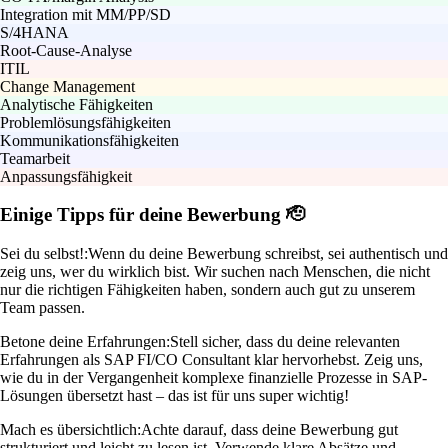
Integration mit MM/PP/SD
S/4HANA
Root-Cause-Analyse
ITIL
Change Management
Analytische Fähigkeiten
Problemlösungsfähigkeiten
Kommunikationsfähigkeiten
Teamarbeit
Anpassungsfähigkeit
Einige Tipps für deine Bewerbung 🫡
Sei du selbst!:
Wenn du deine Bewerbung schreibst, sei authentisch und
zeig uns, wer du wirklich bist. Wir suchen nach Menschen, die nicht
nur die richtigen Fähigkeiten haben, sondern auch gut zu unserem
Team passen.
Betone deine Erfahrungen:
Stell sicher, dass du deine relevanten
Erfahrungen als SAP FI/CO Consultant klar hervorhebst. Zeig uns,
wie du in der Vergangenheit komplexe finanzielle Prozesse in SAP-
Lösungen übersetzt hast – das ist für uns super wichtig!
Mach es übersichtlich:
Achte darauf, dass deine Bewerbung gut
strukturiert und leicht zu lesen ist. Verwende klare Absätze und