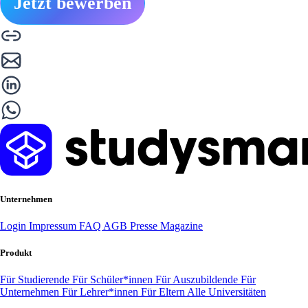
Jetzt bewerben
Unternehmen
Login
Impressum
FAQ
AGB
Presse
Magazine
Produkt
Für Studierende
Für Schüler*innen
Für Auszubildende
Für
Unternehmen
Für Lehrer*innen
Für Eltern
Alle Universitäten