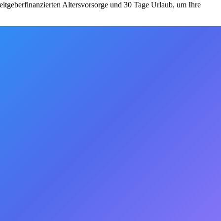
beitgeberfinanzierten Altersvorsorge und 30 Tage Urlaub, um Ihre