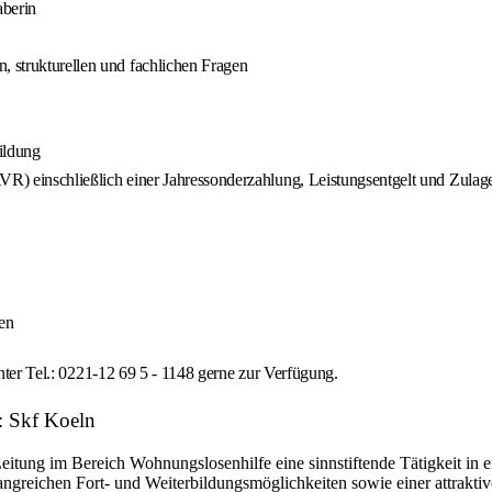
aberin
, strukturellen und fachlichen Fragen
ildung
 (AVR) einschließlich einer Jahressonderzahlung, Leistungsentgelt und Zul
sen
unter Tel.: 0221-12 69 5 - 1148 gerne zur Verfügung.
: Skf Koeln
 Leitung im Bereich Wohnungslosenhilfe eine sinnstiftende Tätigkeit in
mfangreichen Fort- und Weiterbildungsmöglichkeiten sowie einer attrakti