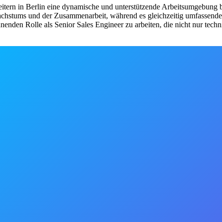
beitern in Berlin eine dynamische und unterstützende Arbeitsumgebung 
achstums und der Zusammenarbeit, während es gleichzeitig umfassende
annenden Rolle als Senior Sales Engineer zu arbeiten, die nicht nur tech