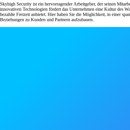
Skyhigh Security ist ein hervorragender Arbeitgeber, der seinen Mitar
innovativen Technologien fördert das Unternehmen eine Kultur des W
bezahlte Freizeit anbietet. Hier haben Sie die Möglichkeit, in einer sp
Beziehungen zu Kunden und Partnern aufzubauen.