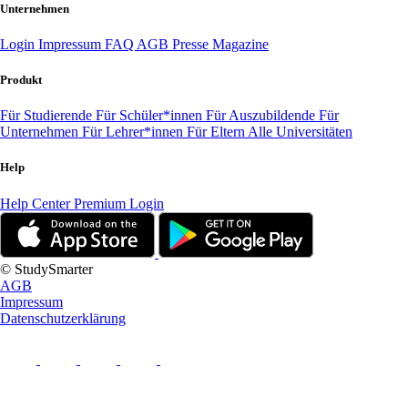
Unternehmen
Login
Impressum
FAQ
AGB
Presse
Magazine
Produkt
Für Studierende
Für Schüler*innen
Für Auszubildende
Für
Unternehmen
Für Lehrer*innen
Für Eltern
Alle Universitäten
Help
Help Center
Premium Login
© StudySmarter
AGB
Impressum
Datenschutzerklärung