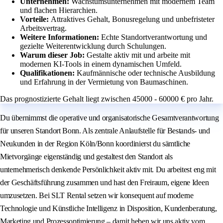
Unternehmen:
Wachstumsunternehmen mit modernem Team
und flachen Hierarchien.
Vorteile:
Attraktives Gehalt, Bonusregelung und unbefristeter
Arbeitsvertrag.
Weitere Informationen:
Echte Standortverantwortung und
gezielte Weiterentwicklung durch Schulungen.
Warum dieser Job:
Gestalte aktiv mit und arbeite mit
modernen KI-Tools in einem dynamischen Umfeld.
Qualifikationen:
Kaufmännische oder technische Ausbildung
und Erfahrung in der Vermietung von Baumaschinen.
Das prognostizierte Gehalt liegt zwischen 45000 - 60000 € pro Jahr.
Du übernimmst die operative und organisatorische Gesamtverantwortung
für unseren Standort Bonn. Als zentrale Anlaufstelle für Bestands- und
Neukunden in der Region Köln/Bonn koordinierst du sämtliche
Mietvorgänge eigenständig und gestaltest den Standort als
unternehmerisch denkende Persönlichkeit aktiv mit. Du arbeitest eng mit
der Geschäftsführung zusammen und hast den Freiraum, eigene Ideen
umzusetzen. Bei SLT Rental setzen wir konsequent auf moderne
Technologie und Künstliche Intelligenz in Disposition, Kundenberatung,
Marketing und Prozessoptimierung – damit heben wir uns aktiv vom