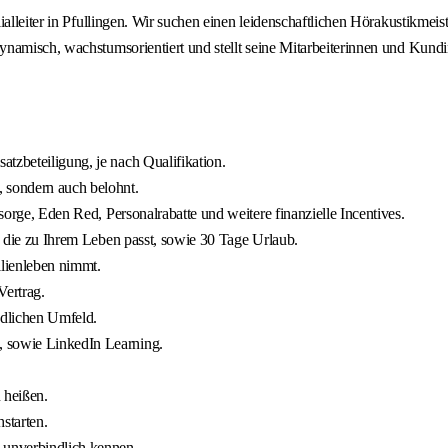
alleiter in Pfullingen. Wir suchen einen leidenschaftlichen Hörakustikmeist
namisch, wachstumsorientiert und stellt seine Mitarbeiterinnen und Kundi
tzbeteiligung, je nach Qualifikation.
, sondern auch belohnt.
rsorge, Eden Red, Personalrabatte und weitere finanzielle Incentives.
), die zu Ihrem Leben passt, sowie 30 Tage Urlaub.
ilienleben nimmt.
Vertrag.
ndlichen Umfeld.
, sowie LinkedIn Learning.
 heißen.
starten.
 unverbindlich kennen.