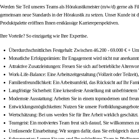
Werden Sie Teil unseres Teams als Hörakustikmeister (m/w/d) gerne als Fili
gemeinsam neue Standards in der Hörakustik zu setzen. Unser Kunde ist dy
Produktpalette eröffnen Ihnen erstklassige Karriereperspektiven.
Ihre Vorteile? So einzigartig wie Ihre Expertise.
Überdurchschnittliches Festgehalt: Zwischen 46.200 - 69.000 € + Umsa
Monatliche Erfolgsprämien: Ihr Engagement wird nicht nur anerkannt
Attraktive Zusatzleistungen: Freuen Sie sich auf betriebliche Altersvo
Work-Life-Balance: Eine Arbeitszeitgestaltung (Vollzeit oder Teilzeit
Familienfreundlichkeit: Ein Arbeitsumfeld, das Rücksicht auf Ihr Fam
Langfristige Sicherheit: Eine krisenfeste Anstellung mit unbefristetem 
Modernste Ausstattung: Arbeiten Sie in einem topmodernen und freu
Entwicklungsmöglichkeiten: Nutzen Sie unsere Fortbildungsangebote
Wertschätzung: Bei uns werden Sie für Ihre Arbeit wirklich geschätzt.
Teamgeist: Ein motiviertes Team freut sich darauf, Sie willkommen zu
Umfassende Einarbeitung: Wir sorgen dafür, dass Sie erfolgreich durch
Schnuppertag: Lernen Sie uns und Ihr zukünftiges Team in Pfullingen