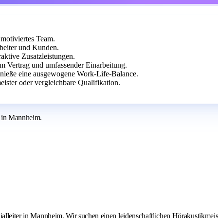
 motiviertes Team.
beiter und Kunden.
raktive Zusatzleistungen.
tem Vertrag und umfassender Einarbeitung.
genieße eine ausgewogene Work-Life-Balance.
ter oder vergleichbare Qualifikation.
ng in Mannheim.
ialleiter in Mannheim. Wir suchen einen leidenschaftlichen Hörakustikmeist