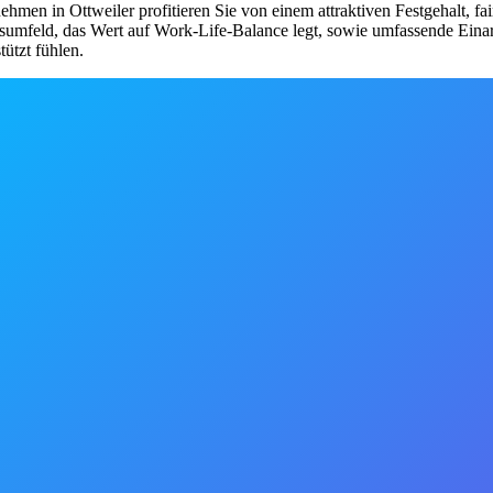
men in Ottweiler profitieren Sie von einem attraktiven Festgehalt, fa
eitsumfeld, das Wert auf Work-Life-Balance legt, sowie umfassende Ei
tützt fühlen.