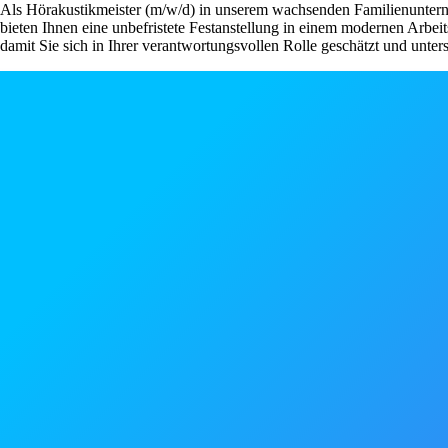
Als Hörakustikmeister (m/w/d) in unserem wachsenden Familienunterneh
bieten Ihnen eine unbefristete Festanstellung in einem modernen Arb
damit Sie sich in Ihrer verantwortungsvollen Rolle geschätzt und unters