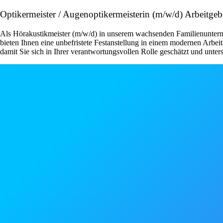
Optikermeister / Augenoptikermeisterin (m/w/d) Arbeitg
Als Hörakustikmeister (m/w/d) in unserem wachsenden Familienunterneh
bieten Ihnen eine unbefristete Festanstellung in einem modernen Arb
damit Sie sich in Ihrer verantwortungsvollen Rolle geschätzt und unters