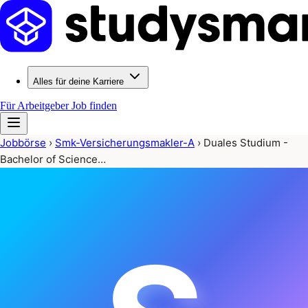
Alles für deine Karriere
Für Arbeitgeber
Job finden
Jobbörse
›
Smk-Versicherungsmakler-A
›
Duales Studium -
Bachelor of Science…