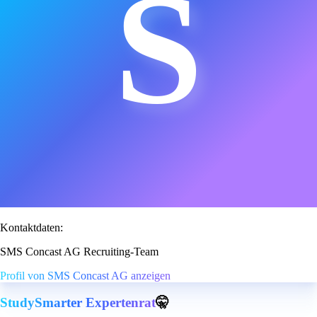
S
Kontaktdaten:
SMS Concast AG Recruiting-Team
Profil von SMS Concast AG anzeigen
StudySmarter Expertenrat
🤫