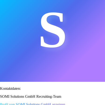
S
Kontaktdaten:
SOMI Solutions GmbH Recruiting-Team
Profil von SOMI Solutions GmbH anzeigen