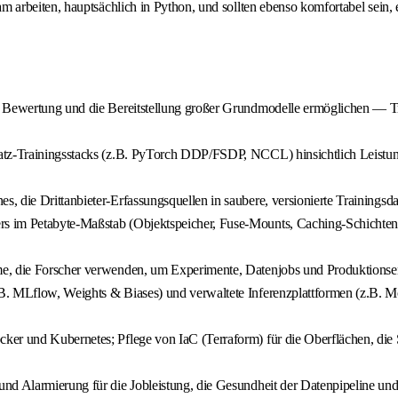
beiten, hauptsächlich in Python, und sollten ebenso komfortabel sein, ein
e Bewertung und die Bereitstellung großer Grundmodelle ermöglichen — Tr
tz-Trainingsstacks (z.B. PyTorch DDP/FSDP, NCCL) hinsichtlich Leistung, 
, die Drittanbieter-Erfassungsquellen in saubere, versionierte Trainings
 im Petabyte-Maßstab (Objektspeicher, Fuse-Mounts, Caching-Schichten, g
me, die Forscher verwenden, um Experimente, Datenjobs und Produktions
.B. MLflow, Weights & Biases) und verwaltete Inferenzplattformen (z.B
er und Kubernetes; Pflege von IaC (Terraform) für die Oberflächen, die Si
und Alarmierung für die Jobleistung, die Gesundheit der Datenpipeline u