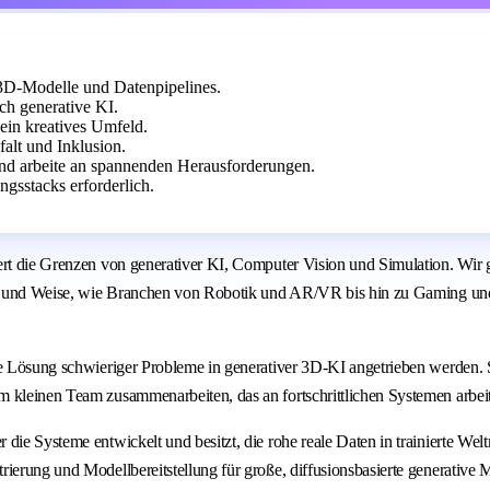
3D-Modelle und Datenpipelines.
ch generative KI.
 ein kreatives Umfeld.
alt und Inklusion.
und arbeite an spannenden Herausforderungen.
gsstacks erforderlich.
tert die Grenzen von generativer KI, Computer Vision und Simulation. Wir
e Art und Weise, wie Branchen von Robotik und AR/VR bis hin zu Gaming 
e Lösung schwieriger Probleme in generativer 3D-KI angetrieben werden. Si
 kleinen Team zusammenarbeiten, das an fortschrittlichen Systemen arbeit
 die Systeme entwickelt und besitzt, die rohe reale Daten in trainierte 
ierung und Modellbereitstellung für große, diffusionsbasierte generative M