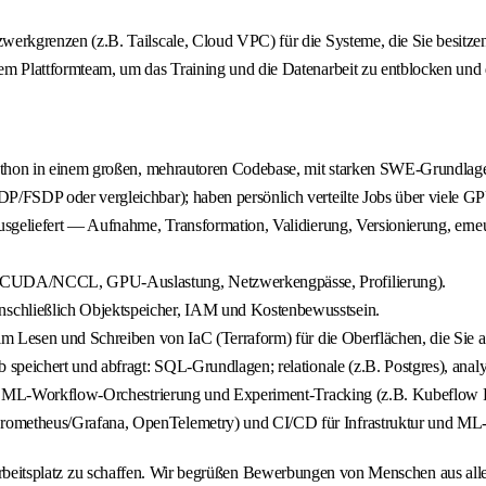
erkgrenzen (z.B. Tailscale, Cloud VPC) für die Systeme, die Sie besitze
m Plattformteam, um das Training und die Datenarbeit zu entblocken und 
Python in einem großen, mehrautoren Codebase, mit starken SWE-Grundlag
P/FSDP oder vergleichbar); haben persönlich verteilte Jobs über viele 
sgeliefert — Aufnahme, Transformation, Validierung, Versionierung, erneut
 (CUDA/NCCL, GPU-Auslastung, Netzwerkengpässe, Profilierung).
chließlich Objektspeicher, IAM und Kostenbewusstsein.
m Lesen und Schreiben von IaC (Terraform) für die Oberflächen, die Sie au
speichert und abfragt: SQL-Grundlagen; relationale (z.B. Postgres), analy
mit ML-Workflow-Orchestrierung und Experiment-Tracking (z.B. Kubeflow 
ometheus/Grafana, OpenTelemetry) und CI/CD für Infrastruktur und ML-
n Arbeitsplatz zu schaffen. Wir begrüßen Bewerbungen von Menschen aus all