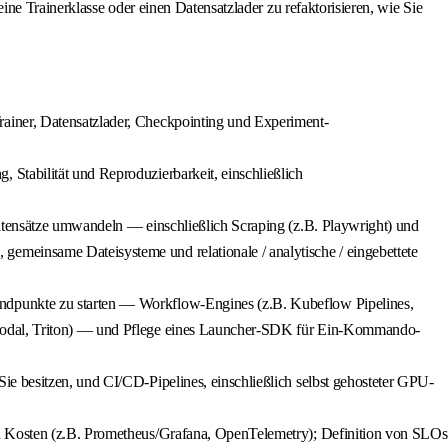
e Trainerklasse oder einen Datensatzlader zu refaktorisieren, wie Sie
ainer, Datensatzlader, Checkpointing und Experiment-
Stabilität und Reproduzierbarkeit, einschließlich
datensätze umwandeln — einschließlich Scraping (z.B. Playwright) und
emeinsame Dateisysteme und relationale / analytische / eingebettete
endpunkte zu starten — Workflow-Engines (z.B. Kubeflow Pipelines,
. Modal, Triton) — und Pflege eines Launcher-SDK für Ein-Kommando-
e besitzen, und CI/CD-Pipelines, einschließlich selbst gehosteter GPU-
nd Kosten (z.B. Prometheus/Grafana, OpenTelemetry); Definition von SLOs