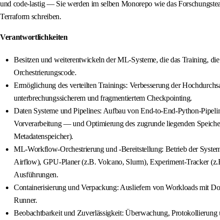
und code-lastig — Sie werden im selben Monorepo wie das Forschungsteam ar
Terraform schreiben.
Verantwortlichkeiten
Besitzen und weiterentwickeln der ML-Systeme, die das Training, di
Orchestrierungscode.
Ermöglichung des verteilten Trainings: Verbesserung der Hochdurchsa
unterbrechungssicherem und fragmentiertem Checkpointing.
Daten Systeme und Pipelines: Aufbau von End-to-End-Python-Pipelines
Vorverarbeitung — und Optimierung des zugrunde liegenden Speichers
Metadatenspeicher).
ML-Workflow-Orchestrierung und -Bereitstellung: Betrieb der Syste
Airflow), GPU-Planer (z.B. Volcano, Slurm), Experiment-Tracker (z
Ausführungen.
Containerisierung und Verpackung: Ausliefern von Workloads mit Dock
Runner.
Beobachtbarkeit und Zuverlässigkeit: Überwachung, Protokollierung 