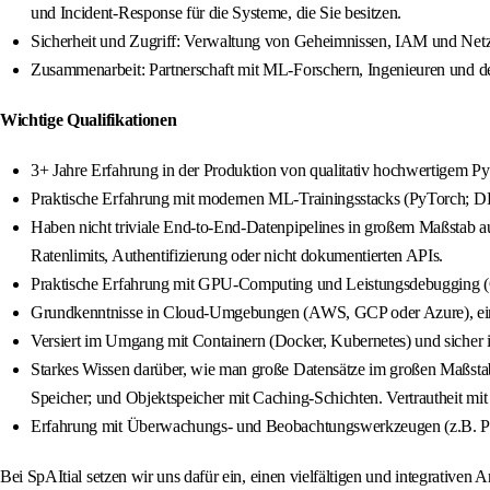
und Incident-Response für die Systeme, die Sie besitzen.
Sicherheit und Zugriff: Verwaltung von Geheimnissen, IAM und Netzw
Zusammenarbeit: Partnerschaft mit ML-Forschern, Ingenieuren und de
Wichtige Qualifikationen
3+ Jahre Erfahrung in der Produktion von qualitativ hochwertigem 
Praktische Erfahrung mit modernen ML-Trainingsstacks (PyTorch; DD
Haben nicht triviale End-to-End-Datenpipelines in großem Maßstab au
Ratenlimits, Authentifizierung oder nicht dokumentierten APIs.
Praktische Erfahrung mit GPU-Computing und Leistungsdebugging
Grundkenntnisse in Cloud-Umgebungen (AWS, GCP oder Azure), eins
Versiert im Umgang mit Containern (Docker, Kubernetes) und sicher i
Starkes Wissen darüber, wie man große Datensätze im großen Maßstab 
Speicher; und Objektspeicher mit Caching-Schichten. Vertrautheit 
Erfahrung mit Überwachungs- und Beobachtungswerkzeugen (z.B. Pr
Bei SpAItial setzen wir uns dafür ein, einen vielfältigen und integrative