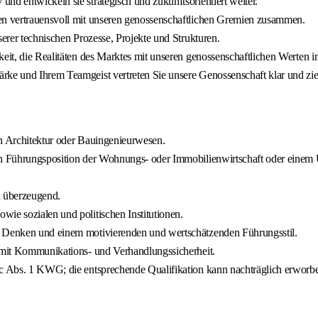
nd entwickeln sie strategisch und zukunftsorientiert weiter.
ten vertrauensvoll mit unseren genossenschaftlichen Gremien zusammen.
serer technischen Prozesse, Projekte und Strukturen.
keit, die Realitäten des Marktes mit unseren genossenschaftlichen Werten i
ke und Ihrem Teamgeist vertreten Sie unsere Genossenschaft klar und zielo
in Architektur oder Bauingenieurwesen.
ren Führungsposition der Wohnungs- oder Immobilienwirtschaft oder eine
d überzeugend.
ie sozialen und politischen Institutionen.
m Denken und einem motivierenden und wertschätzenden Führungsstil.
e mit Kommunikations- und Verhandlungssicherheit.
5 c Abs. 1 KWG; die entsprechende Qualifikation kann nachträglich erworb