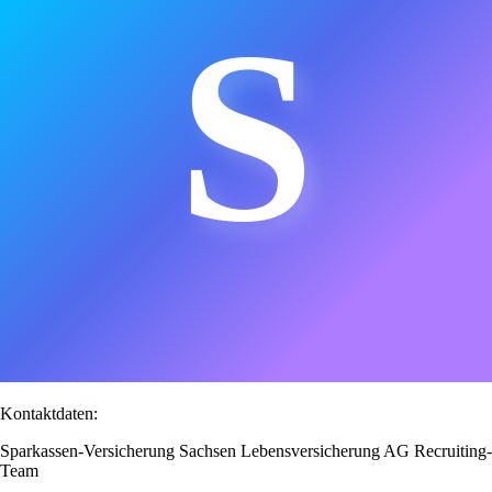
S
Kontaktdaten:
Sparkassen-Versicherung Sachsen Lebensversicherung AG Recruiting-
Team