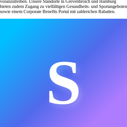
voranzutreiben. Unsere Standorte in Grevenbroich und Hamburg
bieten zudem Zugang zu vielfältigen Gesundheits- und Sportangeboten
sowie einem Corporate Benefits Portal mit zahlreichen Rabatten.
S