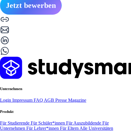
Jetzt bewerben
Unternehmen
Login
Impressum
FAQ
AGB
Presse
Magazine
Produkt
Für Studierende
Für Schüler*innen
Für Auszubildende
Für
Unternehmen
Für Lehrer*innen
Für Eltern
Alle Universitäten