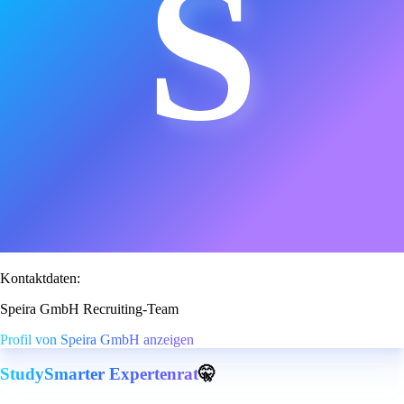
S
Kontaktdaten:
Speira GmbH Recruiting-Team
Profil von Speira GmbH anzeigen
StudySmarter Expertenrat
🤫