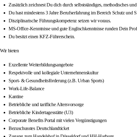
Zusätzlich zeichnest Du dich durch selbstständiges, methodisches und
Du hast mindestens 3 Jahre Berufserfahrung im Bereich Schutz und Si
Disziplinarische Führungskompetenz setzen wir voraus.
MS-Office-Kenntnisse und gute Englischkenntnisse runden Dein Profi
Du besitzt einen KFZ-Führerschein.
Wir bieten
Exzellente Weiterbildungsangebote
Respektvolle und kollegiale Unternehmenskultur
Sport- & Gesundheitsförderung (z.B. Urban Sports)
Work-Life-Balance
Kantine
Betriebliche und tarifliche Altersvorsorge
Betriebliche Kindertagesstätte (U3)
Corporate Benefits Portal mit vielen Vergünstigungen
Bezuschusstes Deutschlandticket
Zugang zum Handelshof in Düsseldorf und HH-Harburg