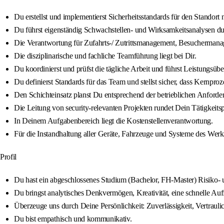
Du erstellst und implementierst Sicherheitsstandards für den Standort
Du führst eigenständig Schwachstellen- und Wirksamkeitsanalysen du
Die Verantwortung für Zufahrts-/ Zutrittsmanagement, Besuchermanag
Die disziplinarische und fachliche Teamführung liegt bei Dir.
Du koordinierst und prüfst die tägliche Arbeit und führst Leistungsüb
Du definierst Standards für das Team und stellst sicher, dass Kernpro
Den Schichteinsatz planst Du entsprechend der betrieblichen Anforderun
Die Leitung von security-relevanten Projekten rundet Dein Tätigkeitsp
In Deinem Aufgabenbereich liegt die Kostenstellenverantwortung.
Für die Instandhaltung aller Geräte, Fahrzeuge und Systeme des Werks
Profil
Du hast ein abgeschlossenes Studium (Bachelor, FH-Master) Risiko- 
Du bringst analytisches Denkvermögen, Kreativität, eine schnelle Au
Überzeuge uns durch Deine Persönlichkeit: Zuverlässigkeit, Vertraulich
Du bist empathisch und kommunikativ.