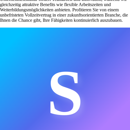
gleichzeitig attraktive Benefits wie flexible Arbeitszeiten und
Weiterbildungsmöglichkeiten anbieten. Profitieren Sie von einem
unbefristeten Vollzeitvertrag in einer zukunftsorientierten Branche, die
Ihnen die Chance gibt, Ihre Fähigkeiten kontinuierlich auszubauen.
S