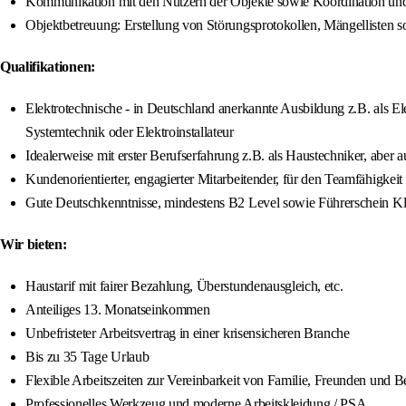
Kommunikation mit den Nutzern der Objekte sowie Koordination un
Objektbetreuung: Erstellung von Störungsprotokollen, Mängellisten s
Qualifikationen:
Elektrotechnische - in Deutschland anerkannte Ausbildung z.B. als El
Systemtechnik oder Elektroinstallateur
Idealerweise mit erster Berufserfahrung z.B. als Haustechniker, aber 
Kundenorientierter, engagierter Mitarbeitender, für den Teamfähigkeit 
Gute Deutschkenntnisse, mindestens B2 Level sowie Führerschein K
Wir bieten:
Haustarif mit fairer Bezahlung, Überstundenausgleich, etc.
Anteiliges 13. Monatseinkommen
Unbefristeter Arbeitsvertrag in einer krisensicheren Branche
Bis zu 35 Tage Urlaub
Flexible Arbeitszeiten zur Vereinbarkeit von Familie, Freunden und B
Professionelles Werkzeug und moderne Arbeitskleidung / PSA