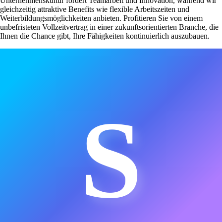
Unternehmenskultur fördert Teamarbeit und Innovation, während wir
gleichzeitig attraktive Benefits wie flexible Arbeitszeiten und
Weiterbildungsmöglichkeiten anbieten. Profitieren Sie von einem
unbefristeten Vollzeitvertrag in einer zukunftsorientierten Branche, die
Ihnen die Chance gibt, Ihre Fähigkeiten kontinuierlich auszubauen.
S