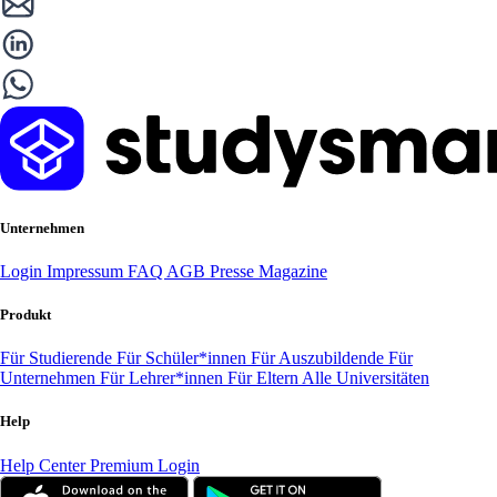
Unternehmen
Login
Impressum
FAQ
AGB
Presse
Magazine
Produkt
Für Studierende
Für Schüler*innen
Für Auszubildende
Für
Unternehmen
Für Lehrer*innen
Für Eltern
Alle Universitäten
Help
Help Center
Premium Login