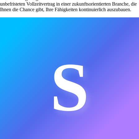
unbefristeten Vollzeitvertrag in einer zukunftsorientierten Branche, die
Ihnen die Chance gibt, Ihre Fähigkeiten kontinuierlich auszubauen.
S