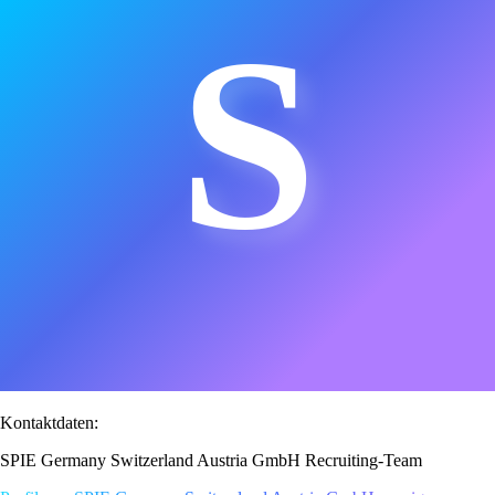
S
Kontaktdaten:
SPIE Germany Switzerland Austria GmbH Recruiting-Team