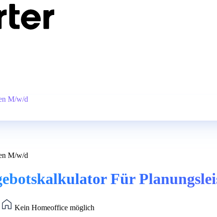
gen M/w/d
gen M/w/d
gebotskalkulator Für Planungsle
)
Kein Homeoffice möglich