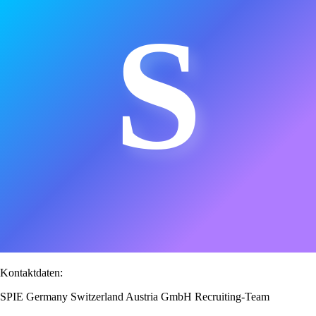
S
Kontaktdaten:
SPIE Germany Switzerland Austria GmbH Recruiting-Team