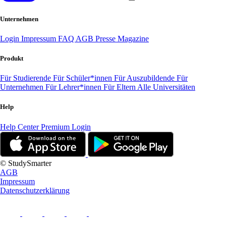
Unternehmen
Login
Impressum
FAQ
AGB
Presse
Magazine
Produkt
Für Studierende
Für Schüler*innen
Für Auszubildende
Für
Unternehmen
Für Lehrer*innen
Für Eltern
Alle Universitäten
Help
Help Center
Premium Login
© StudySmarter
AGB
Impressum
Datenschutzerklärung