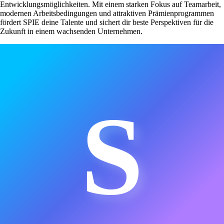
Entwicklungsmöglichkeiten. Mit einem starken Fokus auf Teamarbeit,
modernen Arbeitsbedingungen und attraktiven Prämienprogrammen
fördert SPIE deine Talente und sichert dir beste Perspektiven für die
Zukunft in einem wachsenden Unternehmen.
S