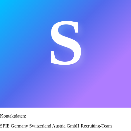
S
Kontaktdaten:
SPIE Germany Switzerland Austria GmbH Recruiting-Team