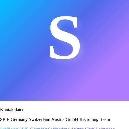
S
Kontaktdaten:
SPIE Germany Switzerland Austria GmbH Recruiting-Team