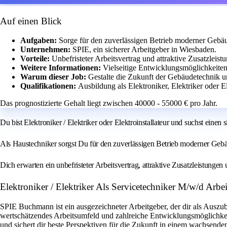
Auf einen Blick
Aufgaben:
Sorge für den zuverlässigen Betrieb moderner Gebä
Unternehmen:
SPIE, ein sicherer Arbeitgeber in Wiesbaden.
Vorteile:
Unbefristeter Arbeitsvertrag und attraktive Zusatzleist
Weitere Informationen:
Vielseitige Entwicklungsmöglichkeite
Warum dieser Job:
Gestalte die Zukunft der Gebäudetechnik un
Qualifikationen:
Ausbildung als Elektroniker, Elektriker oder El
Das prognostizierte Gehalt liegt zwischen 40000 - 55000 € pro Jahr.
Du bist Elektroniker / Elektriker oder Elektroinstallateur und suchst einen
Als Haustechniker sorgst Du für den zuverlässigen Betrieb moderner Geb
Dich erwarten ein unbefristeter Arbeitsvertrag, attraktive Zusatzleistunge
Elektroniker / Elektriker Als Servicetechniker M/w/d Ar
SPIE Buchmann ist ein ausgezeichneter Arbeitgeber, der dir als Auszu
wertschätzendes Arbeitsumfeld und zahlreiche Entwicklungsmöglichke
und sichert dir beste Perspektiven für die Zukunft in einem wachsend