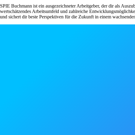
SPIE Buchmann ist ein ausgezeichneter Arbeitgeber, der dir als Auszu
wertschätzendes Arbeitsumfeld und zahlreiche Entwicklungsmöglichke
und sichert dir beste Perspektiven für die Zukunft in einem wachsend