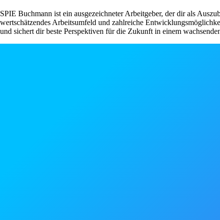
SPIE Buchmann ist ein ausgezeichneter Arbeitgeber, der dir als Auszu
wertschätzendes Arbeitsumfeld und zahlreiche Entwicklungsmöglichke
und sichert dir beste Perspektiven für die Zukunft in einem wachsend