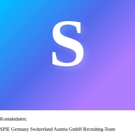
S
Kontaktdaten:
SPIE Germany Switzerland Austria GmbH Recruiting-Team