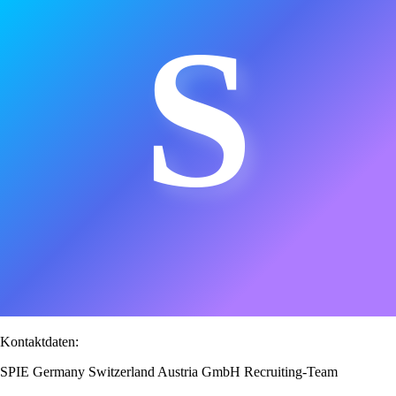
S
Kontaktdaten:
SPIE Germany Switzerland Austria GmbH Recruiting-Team