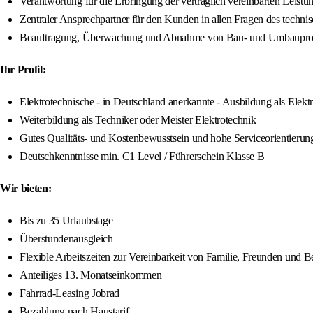
Verantwortung für die Erbringung der vertraglich vereinbarten Leistu
Zentraler Ansprechpartner für den Kunden in allen Fragen des tech
Beauftragung, Überwachung und Abnahme von Bau- und Umbauproje
Ihr Profil:
Elektrotechnische - in Deutschland anerkannte - Ausbildung als Elektr
Weiterbildung als Techniker oder Meister Elektrotechnik
Gutes Qualitäts- und Kostenbewusstsein und hohe Serviceorientieru
Deutschkenntnisse min. C1 Level / Führerschein Klasse B
Wir bieten:
Bis zu 35 Urlaubstage
Überstundenausgleich
Flexible Arbeitszeiten zur Vereinbarkeit von Familie, Freunden und B
Anteiliges 13. Monatseinkommen
Fahrrad-Leasing Jobrad
Bezahlung nach Haustarif