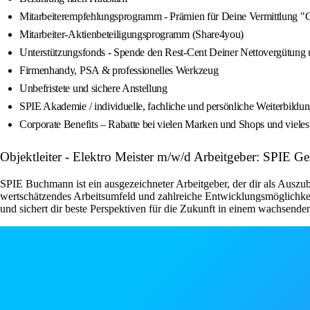
Mitarbeiterempfehlungsprogramm - Prämien für Deine Vermittlung "
Mitarbeiter-Aktienbeteiligungsprogramm (Share4you)
Unterstützungsfonds - Spende den Rest-Cent Deiner Nettovergütung un
Firmenhandy, PSA & professionelles Werkzeug
Unbefristete und sichere Anstellung
SPIE Akademie / individuelle, fachliche und persönliche Weiterbild
Corporate Benefits – Rabatte bei vielen Marken und Shops und viele
Objektleiter - Elektro Meister m/w/d Arbeitgeber: SPIE 
SPIE Buchmann ist ein ausgezeichneter Arbeitgeber, der dir als Auszu
wertschätzendes Arbeitsumfeld und zahlreiche Entwicklungsmöglichke
und sichert dir beste Perspektiven für die Zukunft in einem wachsend