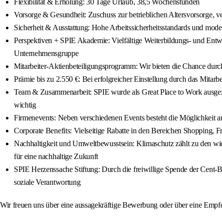
Flexibilität & Erholung: 30 Tage Urlaub, 38,5 Wochenstunden
Vorsorge & Gesundheit: Zuschuss zur betrieblichen Altersvorsorge, v
Sicherheit & Ausstattung: Hohe Arbeitssicherheitsstandards und mod
Perspektiven + SPIE Akademie: Vielfältige Weiterbildungs- und Entw
Unternehmensgruppe
Mitarbeiter-Aktienbeteiligungsprogramm: Wir bieten die Chance durc
Prämie bis zu 2.550 €: Bei erfolgreicher Einstellung durch das Mit
Team & Zusammenarbeit: SPIE wurde als Great Place to Work ausgeze
wichtig
Firmenevents: Neben verschiedenen Events besteht die Möglichkeit a
Corporate Benefits: Vielseitige Rabatte in den Bereichen Shopping, F
Nachhaltigkeit und Umweltbewusstsein: Klimaschutz zählt zu den wicht
für eine nachhaltige Zukunft
SPIE Herzenssache Stiftung: Durch die freiwillige Spende der Cent-Be
soziale Verantwortung
Wir freuen uns über eine aussagekräftige Bewerbung oder über eine Emp