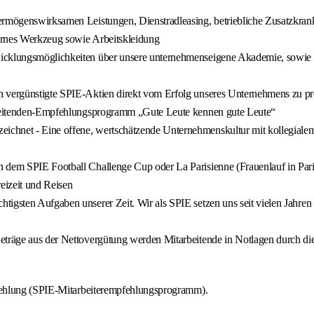
ermögenswirksamen Leistungen, Dienstradleasing, betriebliche Zusatzkran
ernes Werkzeug sowie Arbeitskleidung
icklungsmöglichkeiten über unsere unternehmenseigene Akademie, sowie vi
h vergünstigte SPIE-Aktien direkt vom Erfolg unseres Unternehmens zu pro
arbeitenden-Empfehlungsprogramm „Gute Leute kennen gute Leute“
ichnet - Eine offene, wertschätzende Unternehmenskultur mit kollegial
n dem SPIE Football Challenge Cup oder La Parisienne (Frauenlauf in Par
reizeit und Reisen
igsten Aufgaben unserer Zeit. Wir als SPIE setzen uns seit vielen Jahren 
träge aus der Nettovergütung werden Mitarbeitende in Notlagen durch diese
fehlung (SPIE-Mitarbeiterempfehlungsprogramm).