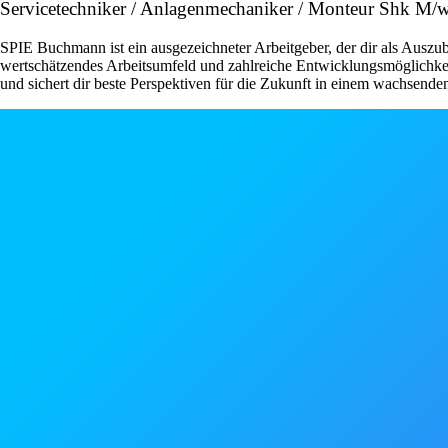
Servicetechniker / Anlagenmechaniker / Monteur Shk M/
SPIE Buchmann ist ein ausgezeichneter Arbeitgeber, der dir als Auszu
wertschätzendes Arbeitsumfeld und zahlreiche Entwicklungsmöglichke
und sichert dir beste Perspektiven für die Zukunft in einem wachsend