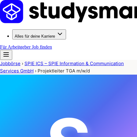
Alles für deine Karriere
Für Arbeitgeber
Job finden
Jobbörse
›
SPIE ICS – SPIE Information & Communication
Services GmbH
›
Projektleiter TGA m/w/d