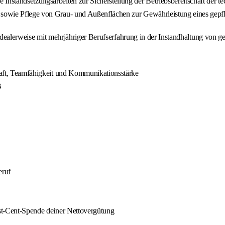
Instandsetzungsarbeiten zur Sicherstellung der Betriebsbereitschaft der 
n sowie Pflege von Grau- und Außenflächen zur Gewährleistung eines gepfl
 Idealerweise mit mehrjähriger Berufserfahrung in der Instandhaltung von 
chaft, Teamfähigkeit und Kommunikationsstärke
B
eruf
est-Cent-Spende deiner Nettovergütung