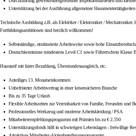
Durchführung gewerkeübergreifender Inspektionsarbeiten und kleinere 
Unterstützung bei der Ausführung allgemeiner Hausmeistertätigkeite
Technische Ausbildung z.B. als Elektriker / Elektroniker / Mechatroniker.
Fortbildungsambitionen sind herzlich willkommen!
Selbstständige, strukturierte Arbeitsweise sowie hohe Einsatzbereits
Deutschkenntnisse mindestens Level C1 sowie Führerschein Klasse 
Haustarif mit fairer Bezahlung, Überstundenausgleich, etc.
Anteiliges 13. Monatseinkommen
Unbefristeter Arbeitsvertrag in einer krisensicheren Branche
Bis zu 35 Tage Urlaub
Flexible Arbeitszeiten zur Vereinbarkeit von Familie, Freunden und B
Professionelles Werkzeug und moderne Arbeitskleidung / PSA
Mitarbeiterempfehlungsprogramm mit Prämien bis zu € 2.550
Unterstützungsfonds hilft in schwierigen Lebenslagen - freiwillige R
Attraktives Mitarbeiter-Aktienbeteiligungsprogramm