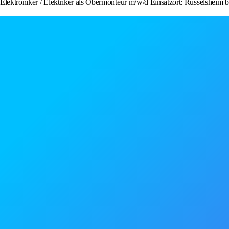
Elektroniker / Elektriker als Obermonteur m/w/d Einsatzort: Rüsselsheim bei